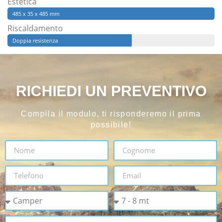
Estetica
485 x 35 x 485 mm
Riscaldamento
Doppia resistenza
RICHIEDI UN PREVENTIVO
Compila il modulo, ti risponderemo il prima
possibile!