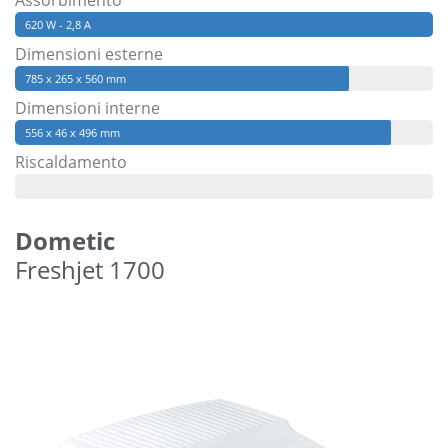
Assorbimento
620 W - 2,8 A
Dimensioni esterne
785 x 265 x 560 mm
Dimensioni interne
556 x 46 x 496 mm
Riscaldamento
Dometic
Freshjet 1700