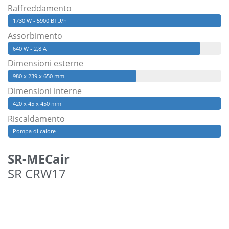
Raffreddamento
1730 W - 5900 BTU/h
Assorbimento
640 W - 2,8 A
Dimensioni esterne
980 x 239 x 650 mm
Dimensioni interne
420 x 45 x 450 mm
Riscaldamento
Pompa di calore
SR-MECair
SR CRW17