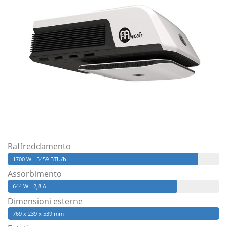
Raffreddamento
1700 W - 5459 BTU/h
Assorbimento
644 W - 2,8 A
Dimensioni esterne
769 x 239 x 539 mm