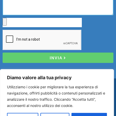
INVIA
Diamo valore alla tua privacy
DIVICAR S.R.L.
Utilizziamo i cookie per migliorare la tua esperienza di
Partita IVA: 02135310122
navigazione, offrirti pubblicità o contenuti personalizzati e
analizzare il nostro traffico. Cliccando “Accetta tutti”,
acconsenti al nostro utilizzo dei cookie.